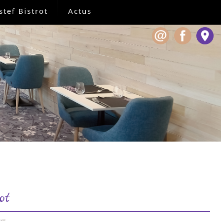
stef Bistrot
Actus
ot