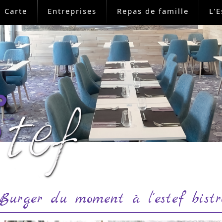
Carte
Entreprises
Repas de famille
L'E
Burger du moment à l'estef bistr