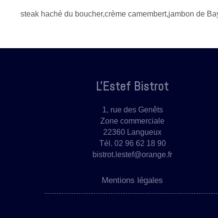
steak haché du boucher,crème camembert,jambon de Bayo
L'Estef Bistrot
1, rue des Genêts
Zone commerciale
22360 Langueux
Tél. 02 96 62 18 90
bistrot.lestef@orange.fr
Mentions légales