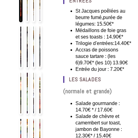
ENTRÉES
St Jacques poêlées au
beurre fumé,purée de
légumes: 15.50€*
Médaillons de foie gras
et ses toasts : 14.90€*
Trilogie d'entrées:14.40€*
Accras de poissons
sauce tartare : (les
6)9.70€* (les 10) 13.90€
Entrée du jour : 7.20€*
LES SALADES
(normale et grande)
Salade gourmande :
14.70€ * / 17.60€
Salade de chèvre et
camembert sur toast,
jambon de Bayonne :
12.30€* / 15.40€