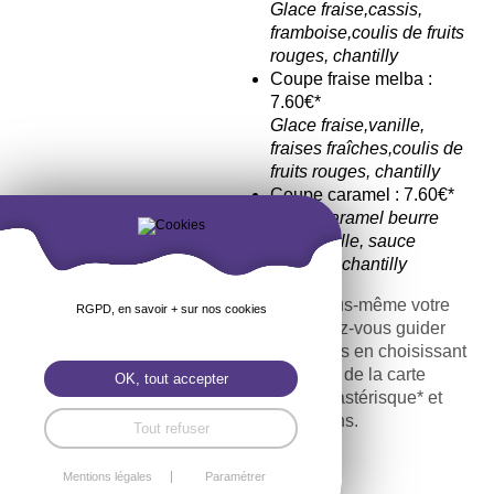
Glace fraise,cassis,
framboise,coulis de fruits
rouges, chantilly
Coupe fraise melba :
7.60€*
Glace fraise,vanille,
fraises fraîches,coulis de
fruits rouges, chantilly
Coupe caramel : 7.60€*
Glace caramel beurre
salé,vanille, sauce
caramel, chantilly
Composez vous-même votre
RGPD, en savoir + sur nos cookies
menu et laissez-vous guider
par vos papilles en choisissant
parmi les plats de la carte
OK, tout accepter
signalés d’un astérisque* et
nos suggestions.
Tout refuser
Mentions légales
Paramétrer